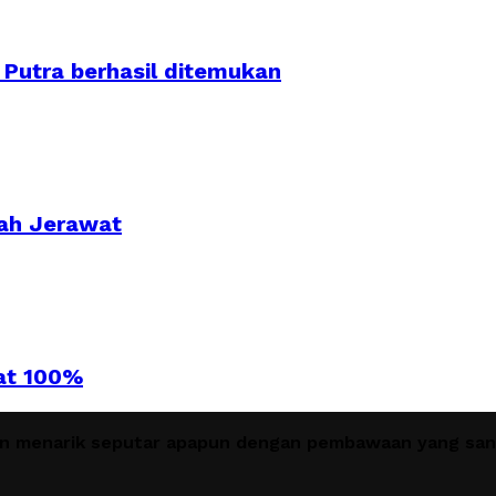
Putra berhasil ditemukan
gah Jerawat
at 100%
en menarik seputar apapun dengan pembawaan yang sant