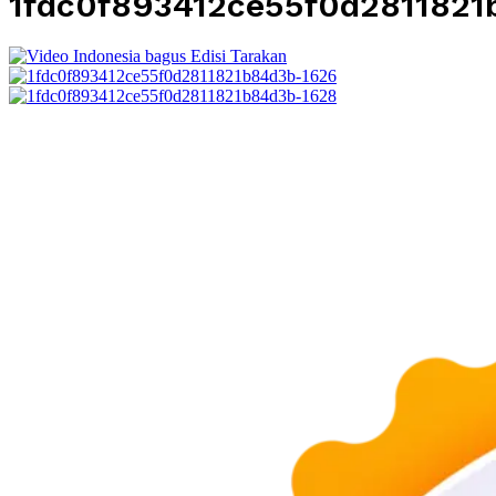
1fdc0f893412ce55f0d2811821