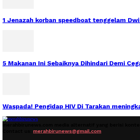
1 Jenazah korban speedboat tenggelam Dwi 
5 Makanan Ini Sebaiknya Dihindari Demi Ce
Waspada! Pengidap HIV Di Tarakan meningk
merahbirunews.com media alternatif yang berisi kont
Contact us:
merahbirunews@gmail.com