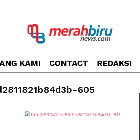
ANG KAMI
CONTACT
REDAKSI
Berita
d2811821b84d3b-605
Kota