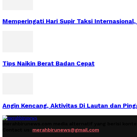
Memperingati Hari Supir Taksi Internasional,
Tips Naikin Berat Badan Cepat
Angin Kencang, Aktivitas Di Lautan dan Ping
merahbirunews.com media alternatif yang berisi kont
Contact us:
merahbirunews@gmail.com