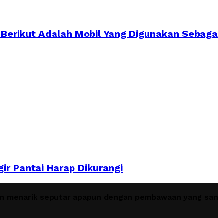
 Berikut Adalah Mobil Yang Digunakan Sebagai.
gir Pantai Harap Dikurangi
en menarik seputar apapun dengan pembawaan yang sant