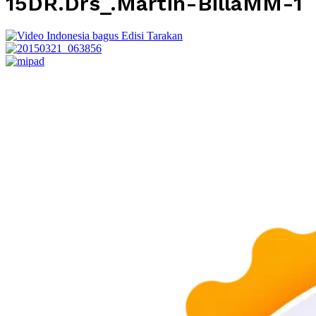
15DR.Drs_.Martin-BillaMM-1