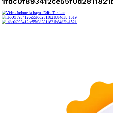
1fdc0f893412ce55f0d2811821