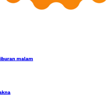
hiburan malam
akna