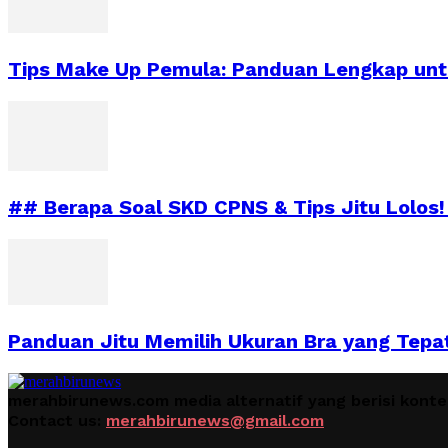
Tips Make Up Pemula: Panduan Lengkap untu
## Berapa Soal SKD CPNS & Tips Jitu Lolos!
Panduan Jitu Memilih Ukuran Bra yang Tepa
merahbirunews.com media alternatif yang berisi kont
Contact us:
merahbirunews@gmail.com