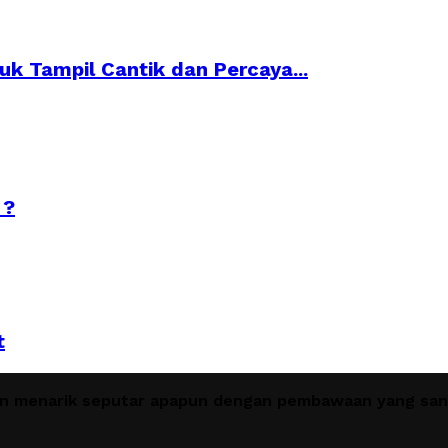
k Tampil Cantik dan Percaya...
 ?
t
en menarik seputar apapun dengan pembawaan yang sant