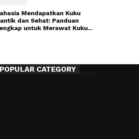
ahasia Mendapatkan Kuku
antik dan Sehat: Panduan
engkap untuk Merawat Kuku...
POPULAR CATEGORY
1024
Lainnya
587
Kota
301
Hukum Kriminal
219
Nasional
206
Teknologi
185
Gaya Hidup
141
Ekonomi