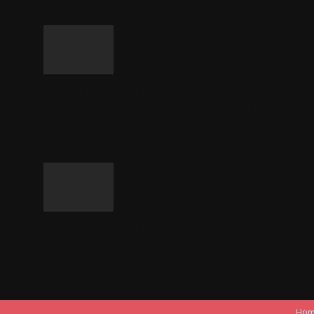
## Kapan CPNS 2024 Dibuka?
Cek Jadwal & Formasi Terbaru!
## Kapan CPNS 2024 Dibuka?
Cek Jadwal & Formasinya!
Ho