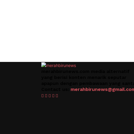
merahbirunews.com media alternatif
yang berisi konten menarik seputar
apapun dengan pembawaan yang santa
Contact us:
merahbirunews@gmail.co