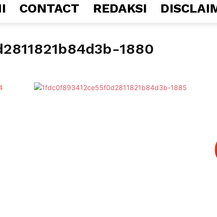
I
CONTACT
REDAKSI
DISCLAI
d2811821b84d3b-1880