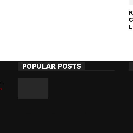
R
C
L
POPULAR POSTS
i.
m
Undian, Polling Sampai Nobar
Besar – Besaran Semifinal AFC
U23 2024,...