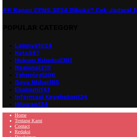
## Kapan CPNS 2024 Dibuka? Cek Jadwal &
POPULAR CATEGORY
Lainnya
1024
Kota
587
Hukum Kriminal
301
Nasional
219
Teknologi
206
Gaya Hidup
185
Ekonomi
141
Informasi Kesehatan
124
Hiburan
124
Home
Tentang Kami
Contact
Redaksi