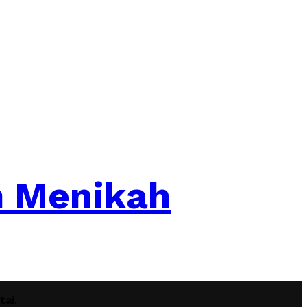
m Menikah
ai.