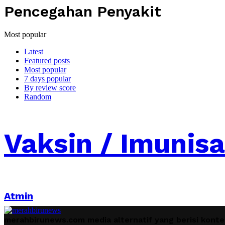
Pencegahan Penyakit
Most popular
Latest
Featured posts
Most popular
7 days popular
By review score
Random
Vaksin / Imunis
Atmin
merahbirunews.com media alternatif yang berisi kont