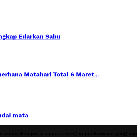
angkap Edarkan Sabu
 Gerhana Matahari Total 6 Maret...
indai mata
en menarik seputar apapun dengan pembawaan yang sant