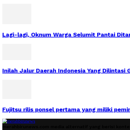
Lagi-lagi, Oknum Warga Selumit Pantai Dit
Inilah Jalur Daerah Indonesia Yang Dilintasi
Fujitsu rilis ponsel pertama yang miliki pem
merahbirunews.com media alternatif yang berisi kont