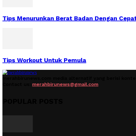
Tips Menurunkan Berat Badan Dengan Cepa
Tips Workout Untuk Pemula
merahbirunews.com media alternatif yang berisi kont
Contact us:
merahbirunews@gmail.com
POPULAR POSTS