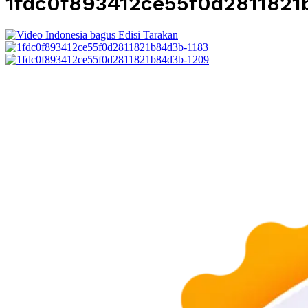
1fdc0f893412ce55f0d2811821