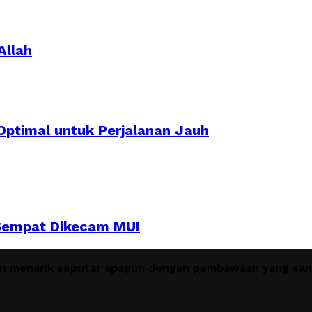
Allah
ptimal untuk Perjalanan Jauh
a Sempat Dikecam MUI
en menarik seputar apapun dengan pembawaan yang sant