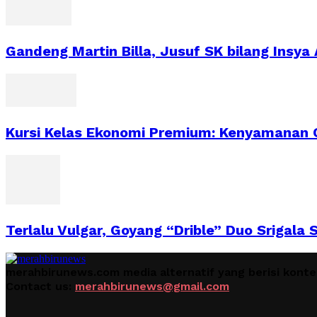
Gandeng Martin Billa, Jusuf SK bilang Insya 
Kursi Kelas Ekonomi Premium: Kenyamanan O
Terlalu Vulgar, Goyang “Drible” Duo Srigal
merahbirunews.com media alternatif yang berisi kont
Contact us:
merahbirunews@gmail.com