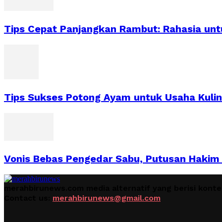
Tips Cepat Panjangkan Rambut: Rahasia un
Tips Sukses Potong Ayam untuk Usaha Kulin
Vonis Bebas Pengedar Sabu, Putusan Hakim 
merahbirunews.com media alternatif yang berisi kont
Contact us:
merahbirunews@gmail.com