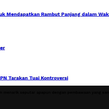
tuk Mendapatkan Rambut Panjang dalam Wakt
er
PN Tarakan Tuai Kontroversi
en menarik seputar apapun dengan pembawaan yang sant