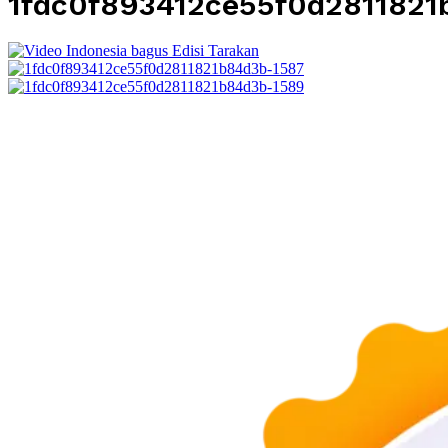
1fdc0f893412ce55f0d2811821