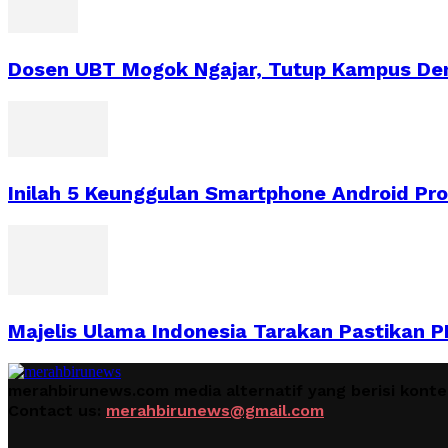
Dosen UBT Mogok Ngajar, Tutup Kampus De
Inilah 5 Keunggulan Smartphone Android Pro
Majelis Ulama Indonesia Tarakan Pastikan 
merahbirunews.com media alternatif yang berisi kont
Contact us:
merahbirunews@gmail.com