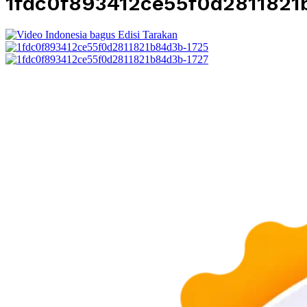
1fdc0f893412ce55f0d2811821