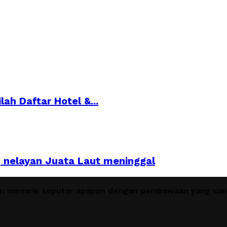
ah Daftar Hotel &...
, nelayan Juata Laut meninggal
en menarik seputar apapun dengan pembawaan yang sant