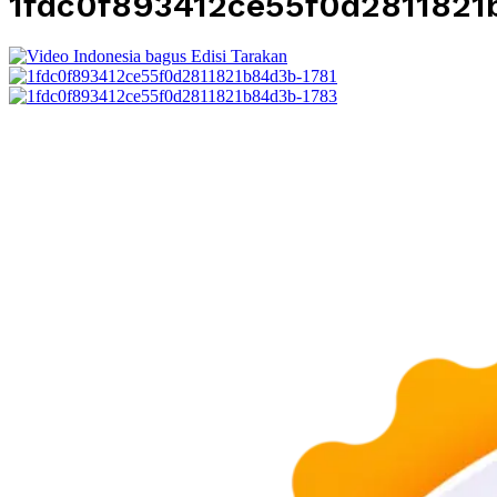
1fdc0f893412ce55f0d2811821