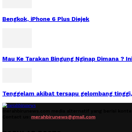
Bengkok, iPhone 6 Plus Diejek
Mau Ke Tarakan Bingung Nginap Dimana ? Inil
Tenggelam akibat tersapu gelombang tinggi
merahbirunews.com media alternatif yang berisi kont
Contact us:
merahbirunews@gmail.com