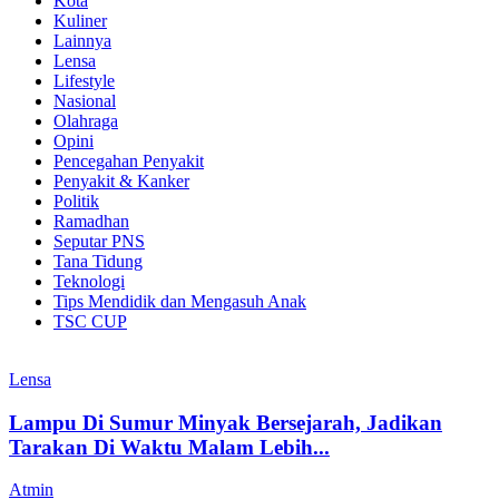
Kota
Kuliner
Lainnya
Lensa
Lifestyle
Nasional
Olahraga
Opini
Pencegahan Penyakit
Penyakit & Kanker
Politik
Ramadhan
Seputar PNS
Tana Tidung
Teknologi
Tips Mendidik dan Mengasuh Anak
TSC CUP
Lensa
Lampu Di Sumur Minyak Bersejarah, Jadikan
Tarakan Di Waktu Malam Lebih...
Atmin