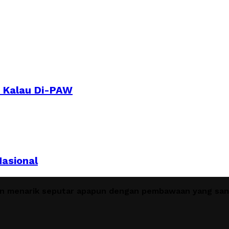
i Kalau Di-PAW
Nasional
en menarik seputar apapun dengan pembawaan yang sant