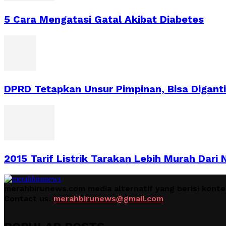
5 Cara Mengatasi Gatal Akibat Diabetes
DPRD Tetapkan Unsur Pimpinan, Bisa Digant
2015 Tarif Listrik Tarakan Lebih Murah Dari 
merahbirunews.com media alternatif yang berisi kont
Contact us:
merahbirunews@gmail.com