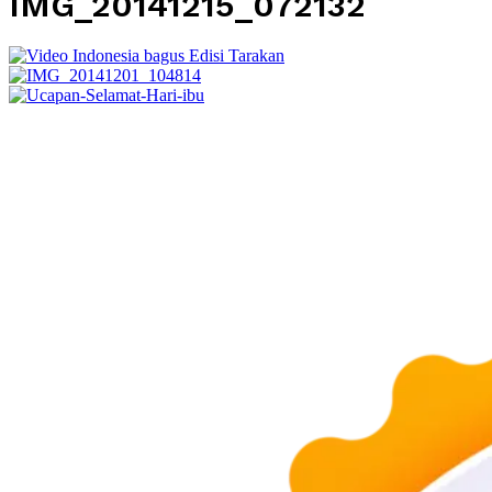
IMG_20141215_072132