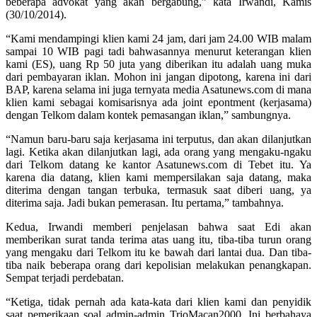
beberapa advokat yang akan bergabung,” kata Irwandi, Kamis
(30/10/2014).
“Kami mendampingi klien kami 24 jam, dari jam 24.00 WIB malam
sampai 10 WIB pagi tadi bahwasannya menurut keterangan klien
kami (ES), uang Rp 50 juta yang diberikan itu adalah uang muka
dari pembayaran iklan. Mohon ini jangan dipotong, karena ini dari
BAP, karena selama ini juga ternyata media Asatunews.com di mana
klien kami sebagai komisarisnya ada joint epontment (kerjasama)
dengan Telkom dalam kontek pemasangan iklan,” sambungnya.
“Namun baru-baru saja kerjasama ini terputus, dan akan dilanjutkan
lagi. Ketika akan dilanjutkan lagi, ada orang yang mengaku-ngaku
dari Telkom datang ke kantor Asatunews.com di Tebet itu. Ya
karena dia datang, klien kami mempersilakan saja datang, maka
diterima dengan tangan terbuka, termasuk saat diberi uang, ya
diterima saja. Jadi bukan pemerasan. Itu pertama,” tambahnya.
Kedua, Irwandi memberi penjelasan bahwa saat Edi akan
memberikan surat tanda terima atas uang itu, tiba-tiba turun orang
yang mengaku dari Telkom itu ke bawah dari lantai dua. Dan tiba-
tiba naik beberapa orang dari kepolisian melakukan penangkapan.
Sempat terjadi perdebatan.
“Ketiga, tidak pernah ada kata-kata dari klien kami dan penyidik
saat pemerikaan soal admin-admin TrioMacan2000. Ini berbahaya