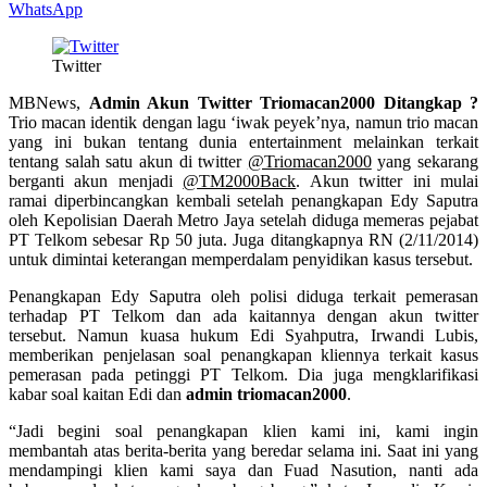
WhatsApp
Twitter
MBNews,
Admin Akun Twitter Triomacan2000 Ditangkap ?
Trio macan identik dengan lagu ‘iwak peyek’nya, namun trio macan
yang ini bukan tentang dunia entertainment melainkan terkait
tentang salah satu akun di twitter
@Triomacan2000
yang sekarang
berganti akun menjadi
@TM2000Back
. Akun twitter ini mulai
ramai diperbincangkan kembali setelah penangkapan Edy Saputra
oleh Kepolisian Daerah Metro Jaya setelah diduga memeras pejabat
PT Telkom sebesar Rp 50 juta. Juga ditangkapnya RN (2/11/2014)
untuk dimintai keterangan memperdalam penyidikan kasus tersebut.
Penangkapan Edy Saputra oleh polisi diduga terkait pemerasan
terhadap PT Telkom dan ada kaitannya dengan akun twitter
tersebut. Namun kuasa hukum Edi Syahputra, Irwandi Lubis,
memberikan penjelasan soal penangkapan kliennya terkait kasus
pemerasan pada petinggi PT Telkom. Dia juga mengklarifikasi
kabar soal kaitan Edi dan
admin triomacan2000
.
“Jadi begini soal penangkapan klien kami ini, kami ingin
membantah atas berita-berita yang beredar selama ini. Saat ini yang
mendampingi klien kami saya dan Fuad Nasution, nanti ada