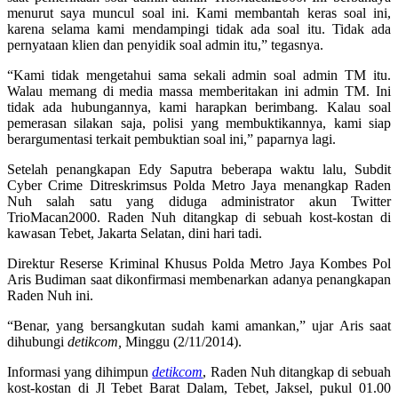
menurut saya muncul soal ini. Kami membantah keras soal ini,
karena selama kami mendampingi tidak ada soal itu. Tidak ada
pernyataan klien dan penyidik soal admin itu,” tegasnya.
“Kami tidak mengetahui sama sekali admin soal admin TM itu.
Walau memang di media massa memberitakan ini admin TM. Ini
tidak ada hubungannya, kami harapkan berimbang. Kalau soal
pemerasan silakan saja, polisi yang membuktikannya, kami siap
berargumentasi terkait pembuktian soal ini,” paparnya lagi.
Setelah penangkapan Edy Saputra beberapa waktu lalu, Subdit
Cyber Crime Ditreskrimsus Polda Metro Jaya menangkap Raden
Nuh salah satu yang diduga administrator akun Twitter
TrioMacan2000. Raden Nuh ditangkap di sebuah kost-kostan di
kawasan Tebet, Jakarta Selatan, dini hari tadi.
Direktur Reserse Kriminal Khusus Polda Metro Jaya Kombes Pol
Aris Budiman saat dikonfirmasi membenarkan adanya penangkapan
Raden Nuh ini.
“Benar, yang bersangkutan sudah kami amankan,” ujar Aris saat
dihubungi
detikcom,
Minggu (2/11/2014).
Informasi yang dihimpun
detikcom
, Raden Nuh ditangkap di sebuah
kost-kostan di Jl Tebet Barat Dalam, Tebet, Jaksel, pukul 01.00