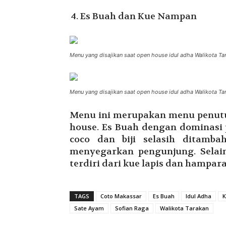
Es Buah dan Kue Nampan
Menu yang disajikan saat open house idul adha Walikota Ta
Menu yang disajikan saat open house idul adha Walikota Ta
Menu ini merupakan menu penutu
house. Es Buah dengan dominasi 
coco dan biji selasih ditamb
menyegarkan pengunjung. Selai
terdiri dari kue lapis dan hampar
TAGS
Coto Makassar
Es Buah
Idul Adha
K
Sate Ayam
Sofian Raga
Walikota Tarakan