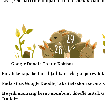
“29” (Februari) melompat dari luar
doodle
dan me
Google Doodle Tahun Kabisat
Entah kenapa kelinci dijadikan sebagai perwaki
Pada situs Google Doodle, tak dijelaskan secara s
Huynh memang kerap membuat
doodle
untuk Go
“Imlek”.