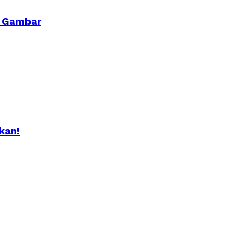
a Gambar
kan!