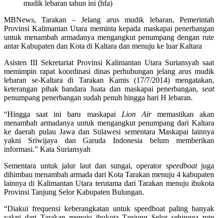
mudik lebaran tahun ini (hfa)
MBNews, Tarakan – Jelang arus mudik lebaran, Pemerintah
Provinsi Kalimantan Utara meminta kepada maskapai penerbangan
untuk menambah armadanya mengangkut penumpang dengan rute
antar Kabupaten dan Kota di Kaltara dan menuju ke luar Kaltara
Asisten III Sekretariat Provinsi Kalimantan Utara Suriansyah saat
memimpin rapat koordinasi dinas perhubungan jelang arus mudik
lebaran se-Kaltara di Tarakan Kamis (17/7/2014) mengatakan,
keterangan pihak bandara Juata dan maskapai penerbangan,
s
eat
penumpang penerbangan sudah penuh hingga hari H lebaran.
“Hingga saat ini baru maskapai
Lion Air
memastikan akan
menambah armadanya untuk mengangkut penumpang dari Kaltara
ke daerah pulau Jawa dan Sulawesi sementara Maskapai lainnya
yakni Sriwijaya dan Garuda Indonesia belum memberikan
informasi.” Kata Suriansyah
Sementara untuk jalur laut dan sungai, operator
speedboat
juga
dihimbau menambah armada dari Kota Tarakan menuju 4 kabupaten
lainnya di Kalimantan Utara terutama dari Tarakan menuju ibukota
Provinsi Tanjung Selor Kabupaten Bulungan.
“Diakui frequensi keberangkatan untuk speedboat paling banyak
yakni dari Tarakan menuju ibukota Tanjung Selor sehingga rute