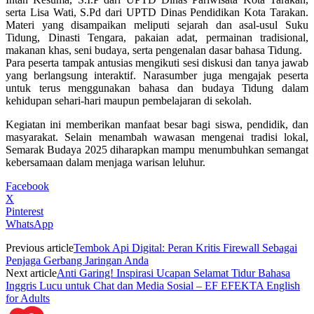
serta Lisa Wati, S.Pd dari UPTD Dinas Pendidikan Kota Tarakan.
Materi yang disampaikan meliputi sejarah dan asal-usul Suku
Tidung, Dinasti Tengara, pakaian adat, permainan tradisional,
makanan khas, seni budaya, serta pengenalan dasar bahasa Tidung.
Para peserta tampak antusias mengikuti sesi diskusi dan tanya jawab
yang berlangsung interaktif. Narasumber juga mengajak peserta
untuk terus menggunakan bahasa dan budaya Tidung dalam
kehidupan sehari-hari maupun pembelajaran di sekolah.
Kegiatan ini memberikan manfaat besar bagi siswa, pendidik, dan
masyarakat. Selain menambah wawasan mengenai tradisi lokal,
Semarak Budaya 2025 diharapkan mampu menumbuhkan semangat
kebersamaan dalam menjaga warisan leluhur.
Facebook
X
Pinterest
WhatsApp
Previous article
Tembok Api Digital: Peran Kritis Firewall Sebagai
Penjaga Gerbang Jaringan Anda
Next article
Anti Garing! Inspirasi Ucapan Selamat Tidur Bahasa
Inggris Lucu untuk Chat dan Media Sosial – EF EFEKTA English
for Adults