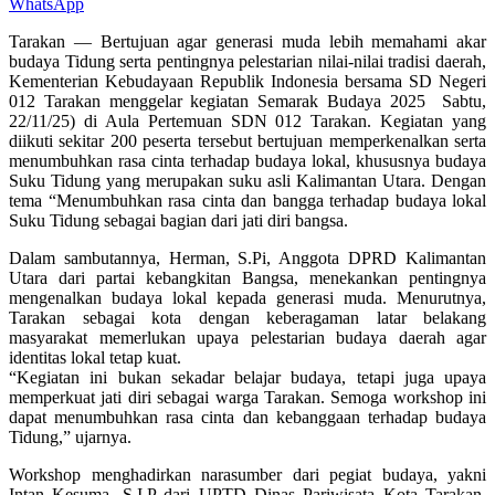
WhatsApp
Tarakan — Bertujuan agar generasi muda lebih memahami akar
budaya Tidung serta pentingnya pelestarian nilai-nilai tradisi daerah,
Kementerian Kebudayaan Republik Indonesia bersama SD Negeri
012 Tarakan menggelar kegiatan Semarak Budaya 2025 Sabtu,
22/11/25) di Aula Pertemuan SDN 012 Tarakan. Kegiatan yang
diikuti sekitar 200 peserta tersebut bertujuan memperkenalkan serta
menumbuhkan rasa cinta terhadap budaya lokal, khususnya budaya
Suku Tidung yang merupakan suku asli Kalimantan Utara. Dengan
tema “Menumbuhkan rasa cinta dan bangga terhadap budaya lokal
Suku Tidung sebagai bagian dari jati diri bangsa.
Dalam sambutannya, Herman, S.Pi, Anggota DPRD Kalimantan
Utara dari partai kebangkitan Bangsa, menekankan pentingnya
mengenalkan budaya lokal kepada generasi muda. Menurutnya,
Tarakan sebagai kota dengan keberagaman latar belakang
masyarakat memerlukan upaya pelestarian budaya daerah agar
identitas lokal tetap kuat.
“Kegiatan ini bukan sekadar belajar budaya, tetapi juga upaya
memperkuat jati diri sebagai warga Tarakan. Semoga workshop ini
dapat menumbuhkan rasa cinta dan kebanggaan terhadap budaya
Tidung,” ujarnya.
Workshop menghadirkan narasumber dari pegiat budaya, yakni
Intan Kesuma, S.I.P dari UPTD Dinas Pariwisata Kota Tarakan,