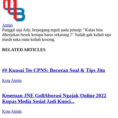
Atmin
Panggil saja Ady, berpegang teguh pada prinsip: "Kalau bisa
dikerjakan besok kenapa harus sekarang ?" Sudah gak kuliah tapi
masih suka mata kuliah kosong.
RELATED ARTICLES
## Kuasai Tes CPNS: Bocoran Soal & Tips Jitu
Kota
Atmin
Keseruan JNE GollAborasi Ngajak Online 2022
Kupas Media Sosial Jadi Kunci...
Kota
Atmin