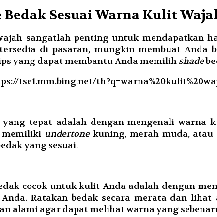
 Bedak Sesuai Warna Kulit Waja
wajah sangatlah penting untuk mendapatkan ha
 tersedia di pasaran, mungkin membuat Anda 
a tips yang dapat membantu Anda memilih
shade
be
tps://tse1.mm.bing.net/th?q=warna%20kulit%20wa
yang tepat adalah dengan mengenali warna ku
a memiliki
undertone
kuning, merah muda, atau 
edak yang sesuai.
edak cocok untuk kulit Anda adalah dengan menc
g Anda. Ratakan bedak secara merata dan liha
n alami agar dapat melihat warna yang sebenar