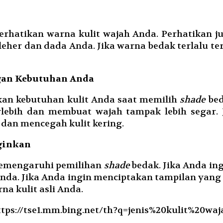
hatikan warna kulit wajah Anda. Perhatikan j
leher dan dada Anda. Jika warna bedak terlalu ter
ngan Kebutuhan Anda
kan kebutuhan kulit Anda saat memilih
shade
bed
bih dan membuat wajah tampak lebih segar. Jik
dan mencegah kulit kering.
ginkan
memengaruhi pemilihan
shade
bedak. Jika Anda ing
Anda. Jika Anda ingin menciptakan tampilan yang
na kulit asli Anda.
ttps://tse1.mm.bing.net/th?q=jenis%20kulit%20waj