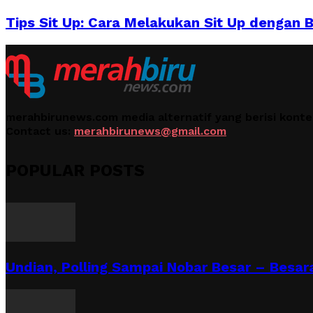
Tips Sit Up: Cara Melakukan Sit Up dengan 
merahbirunews.com media alternatif yang berisi kont
Contact us:
merahbirunews@gmail.com
POPULAR POSTS
Undian, Polling Sampai Nobar Besar – Besara