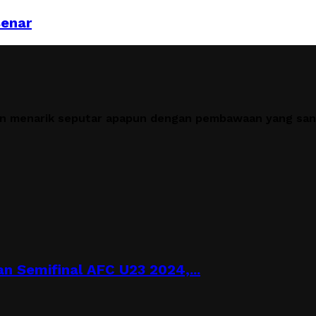
Benar
en menarik seputar apapun dengan pembawaan yang sant
n Semifinal AFC U23 2024,...