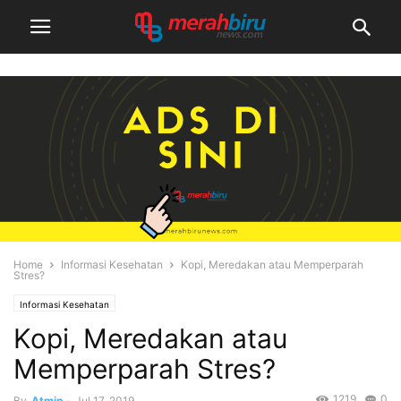
Home
Informasi Kesehatan
Kopi, Meredakan atau Memperparah
Stres?
Informasi Kesehatan
Kopi, Meredakan atau
Memperparah Stres?
1219
0
By
Atmin
-
Jul 17, 2019