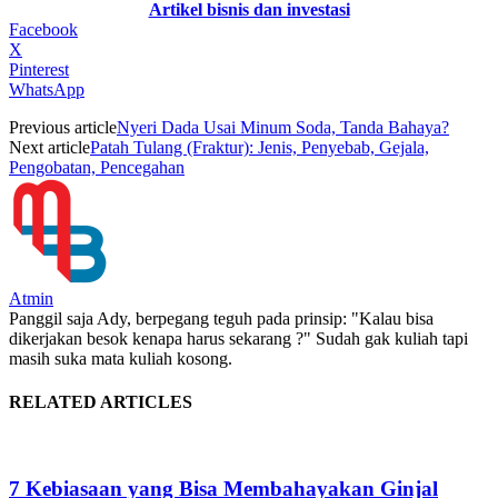
Artikel bisnis dan investasi
Facebook
X
Pinterest
WhatsApp
Previous article
Nyeri Dada Usai Minum Soda, Tanda Bahaya?
Next article
Patah Tulang (Fraktur): Jenis, Penyebab, Gejala,
Pengobatan, Pencegahan
Atmin
Panggil saja Ady, berpegang teguh pada prinsip: "Kalau bisa
dikerjakan besok kenapa harus sekarang ?" Sudah gak kuliah tapi
masih suka mata kuliah kosong.
RELATED ARTICLES
7 Kebiasaan yang Bisa Membahayakan Ginjal