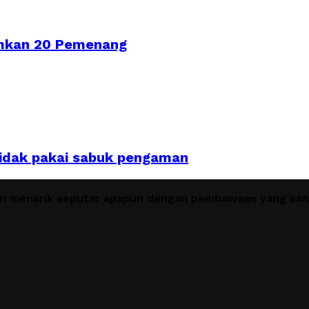
mkan 20 Pemenang
 tidak pakai sabuk pengaman
en menarik seputar apapun dengan pembawaan yang sant