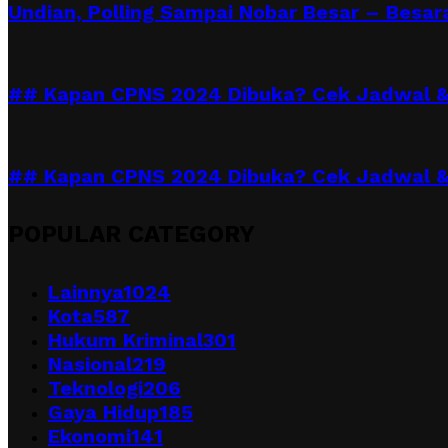
Undian, Polling Sampai Nobar Besar – Besara
## Kapan CPNS 2024 Dibuka? Cek Jadwal & 
## Kapan CPNS 2024 Dibuka? Cek Jadwal &
POPULAR CATEGORY
Lainnya
1024
Kota
587
Hukum Kriminal
301
Nasional
219
Teknologi
206
Gaya Hidup
185
Ekonomi
141