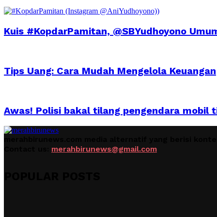
Kuis #KopdarPamitan, @SBYudhoyono Umu
Tips Uang: Cara Mudah Mengelola Keuangan
Awas! Polisi bakal tilang pengendara mobil
merahbirunews.com media alternatif yang berisi kont
Contact us:
merahbirunews@gmail.com
POPULAR POSTS