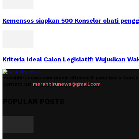
Kemensos siapkan 500 Konselor obati peng
Kriteria Ideal Calon Legislatif: Wujudkan Wa
merahbirunews.com media alternatif yang berisi kont
Contact us:
merahbirunews@gmail.com
POPULAR POSTS