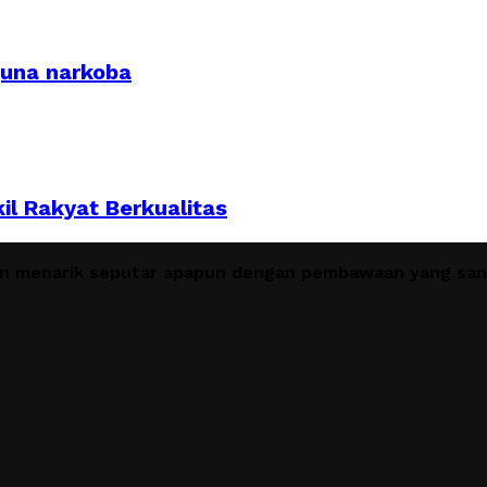
guna narkoba
kil Rakyat Berkualitas
en menarik seputar apapun dengan pembawaan yang sant