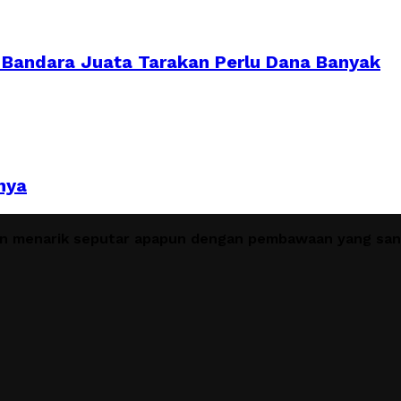
Bandara Juata Tarakan Perlu Dana Banyak
nya
en menarik seputar apapun dengan pembawaan yang sant