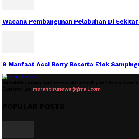
Wacana Pembangunan Pelabuhan Di Sekitar 
9 Manfaat Acai Berry Beserta Efek Samping
merahbirunews.com media alternatif yang berisi kont
Contact us:
merahbirunews@gmail.com
POPULAR POSTS