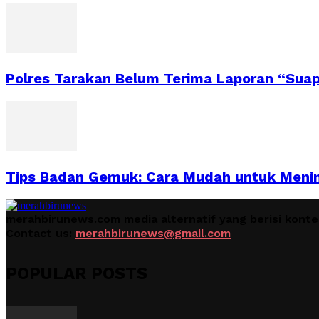
Polres Tarakan Belum Terima Laporan “Sua
Tips Badan Gemuk: Cara Mudah untuk Meni
merahbirunews.com media alternatif yang berisi kont
Contact us:
merahbirunews@gmail.com
POPULAR POSTS