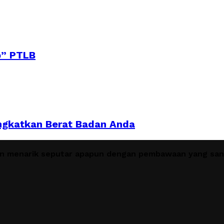
p” PTLB
ngkatkan Berat Badan Anda
en menarik seputar apapun dengan pembawaan yang sant