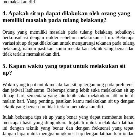
memaksakan diri.
4. Apakah sit up dapat dilakukan oleh orang yang
memiliki masalah pada tulang belakang?
Orang yang memiliki masalah pada tulang belakang sebaiknya
berkonsultasi dengan dokter sebelum melakukan sit up. Beberapa
variasi sit up dapat dilakukan untuk mengurangi tekanan pada tulang
belakang, namun pastikan kamu melakukan teknik yang benar dan
tidak terlalu memaksakan diri.
5. Kapan waktu yang tepat untuk melakukan sit
up?
Waktu yang tepat untuk melakukan sit up tergantung pada preferensi
dan jadwal latihanmu. Beberapa orang lebih suka melakukan sit up
di pagi hari, sementara yang lain lebih suka melakukan latihan ini di
malam hari. Yang penting, pastikan kamu melakukan sit up dengan
teknik yang benar dan tidak terlalu memaksakan diri.
Itulah beberapa tips sit up yang benar yang dapat membantu kamu
mencapai hasil yang diinginkan. Ingatlah untuk melakukan latihan
ini dengan teknik yang benar dan dengan frekuensi yang tepat.
Jangan lupa untuk menggabungkan sit up dengan latihan kardio dan