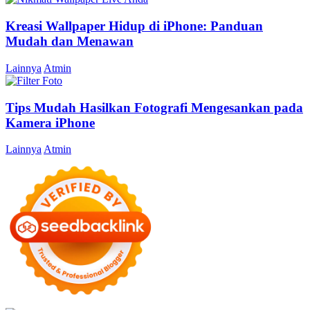
Kreasi Wallpaper Hidup di iPhone: Panduan
Mudah dan Menawan
Lainnya
Atmin
Tips Mudah Hasilkan Fotografi Mengesankan pada
Kamera iPhone
Lainnya
Atmin