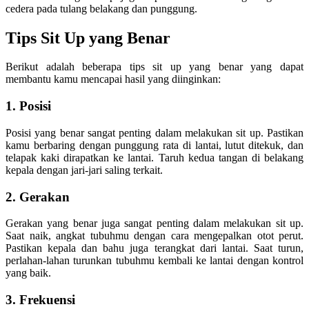
cedera pada tulang belakang dan punggung.
Tips Sit Up yang Benar
Berikut adalah beberapa tips sit up yang benar yang dapat
membantu kamu mencapai hasil yang diinginkan:
1. Posisi
Posisi yang benar sangat penting dalam melakukan sit up. Pastikan
kamu berbaring dengan punggung rata di lantai, lutut ditekuk, dan
telapak kaki dirapatkan ke lantai. Taruh kedua tangan di belakang
kepala dengan jari-jari saling terkait.
2. Gerakan
Gerakan yang benar juga sangat penting dalam melakukan sit up.
Saat naik, angkat tubuhmu dengan cara mengepalkan otot perut.
Pastikan kepala dan bahu juga terangkat dari lantai. Saat turun,
perlahan-lahan turunkan tubuhmu kembali ke lantai dengan kontrol
yang baik.
3. Frekuensi