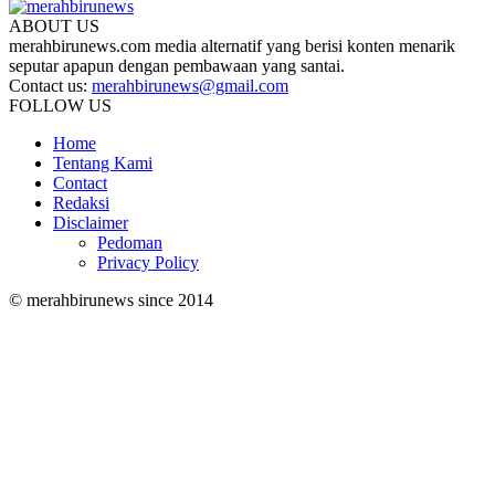
ABOUT US
merahbirunews.com media alternatif yang berisi konten menarik
seputar apapun dengan pembawaan yang santai.
Contact us:
merahbirunews@gmail.com
FOLLOW US
Home
Tentang Kami
Contact
Redaksi
Disclaimer
Pedoman
Privacy Policy
© merahbirunews since 2014