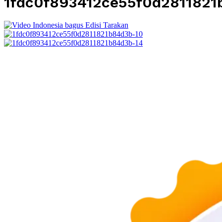
1fdc0f893412ce55f0d2811821