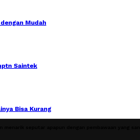
a dengan Mudah
mptn Saintek
inya Bisa Kurang
en menarik seputar apapun dengan pembawaan yang sant