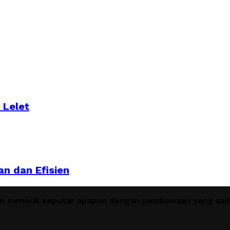
 Lelet
n dan Efisien
en menarik seputar apapun dengan pembawaan yang sant