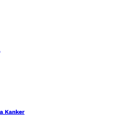
l
na Kanker