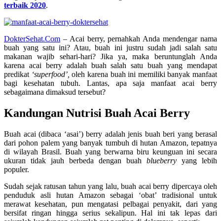
terbaik 2020
.
DokterSehat.Com
– Acai berry, pernahkah Anda mendengar nama
buah yang satu ini? Atau, buah ini justru sudah jadi salah satu
makanan wajib sehari-hari? Jika ya, maka beruntunglah Anda
karena acai berry adalah buah salah satu buah yang mendapat
predikat
‘superfood’,
oleh karena buah ini memiliki banyak manfaat
bagi kesehatan tubuh. Lantas, apa saja manfaat acai berry
sebagaimana dimaksud tersebut?
Kandungan Nutrisi Buah Acai Berry
Buah acai (dibaca ‘asai’) berry adalah jenis buah beri yang berasal
dari pohon palem yang banyak tumbuh di hutan Amazon, tepatnya
di wilayah Brasil. Buah yang berwarna biru keunguan ini secara
ukuran tidak jauh berbeda dengan buah
blueberry
yang lebih
populer.
Sudah sejak ratusan tahun yang lalu, buah acai berry dipercaya oleh
penduduk asli hutan Amazon sebagai ‘obat’ tradisional untuk
merawat kesehatan, pun mengatasi pelbagai penyakit, dari yang
bersifat ringan hingga serius sekalipun. Hal ini tak lepas dari