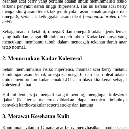
Manfaat acai berry yang pertama adalah untuk meminimalisir risiko
terkena penyakit darah tinggi (hipertensi). Hal ini karena acai berry
mengandung asam lemak tak jenuh yakni asam lemak omega-3 dan
omega-6, serta tak ketinggalan asam oleat (
monounsaturated oleic
acid
).
Sebagaimana diketahui, omega-3 dan omega-6 adalah jenis lemak
yang baik dan sangat dibutuhkan oleh tubuh. Kadar keduanya yang
mencukupi membantu tubuh dalam mencegah tekanan darah agar
tetap normal.
2. Menurunkan Kadar Kolesterol
Selain meminimalisir risiko hipertensi, manfaat acai berry melalui
kandungan asam lemak omega-3, omega-6, dan asam oleat adalah
untuk menurunkan kadar lemak LDL atau biasa kita kenal sebagai
kolesterol ‘jahat’.
Hal ini tentu saja menjadi sangat penting, mengingat kolesterol
‘jahat’ jika terus menerus dibiarkan dapat memicu timbulnya
penyakit kardiovaskular seperti stroke dan jantung.
3. Merawat Kesehatan Kulit
Kandungan vitamin C pada acai berry menghasilkan manfaat acai