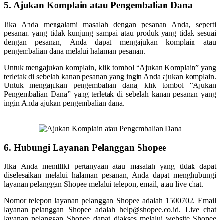
5. Ajukan Komplain atau Pengembalian Dana
Jika Anda mengalami masalah dengan pesanan Anda, seperti
pesanan yang tidak kunjung sampai atau produk yang tidak sesuai
dengan pesanan, Anda dapat mengajukan komplain atau
pengembalian dana melalui halaman pesanan.
Untuk mengajukan komplain, klik tombol “Ajukan Komplain” yang
terletak di sebelah kanan pesanan yang ingin Anda ajukan komplain.
Untuk mengajukan pengembalian dana, klik tombol “Ajukan
Pengembalian Dana” yang terletak di sebelah kanan pesanan yang
ingin Anda ajukan pengembalian dana.
6. Hubungi Layanan Pelanggan Shopee
Jika Anda memiliki pertanyaan atau masalah yang tidak dapat
diselesaikan melalui halaman pesanan, Anda dapat menghubungi
layanan pelanggan Shopee melalui telepon, email, atau live chat.
Nomor telepon layanan pelanggan Shopee adalah 1500702. Email
layanan pelanggan Shopee adalah help@shopee.co.id. Live chat
layanan pelanggan Shopee dapat diakses melalui website Shopee