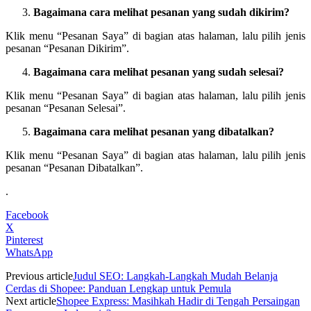
Bagaimana cara melihat pesanan yang sudah dikirim?
Klik menu “Pesanan Saya” di bagian atas halaman, lalu pilih jenis
pesanan “Pesanan Dikirim”.
Bagaimana cara melihat pesanan yang sudah selesai?
Klik menu “Pesanan Saya” di bagian atas halaman, lalu pilih jenis
pesanan “Pesanan Selesai”.
Bagaimana cara melihat pesanan yang dibatalkan?
Klik menu “Pesanan Saya” di bagian atas halaman, lalu pilih jenis
pesanan “Pesanan Dibatalkan”.
.
Facebook
X
Pinterest
WhatsApp
Previous article
Judul SEO: Langkah-Langkah Mudah Belanja
Cerdas di Shopee: Panduan Lengkap untuk Pemula
Next article
Shopee Express: Masihkah Hadir di Tengah Persaingan