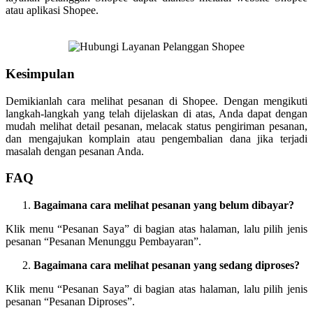
atau aplikasi Shopee.
Kesimpulan
Demikianlah cara melihat pesanan di Shopee. Dengan mengikuti
langkah-langkah yang telah dijelaskan di atas, Anda dapat dengan
mudah melihat detail pesanan, melacak status pengiriman pesanan,
dan mengajukan komplain atau pengembalian dana jika terjadi
masalah dengan pesanan Anda.
FAQ
Bagaimana cara melihat pesanan yang belum dibayar?
Klik menu “Pesanan Saya” di bagian atas halaman, lalu pilih jenis
pesanan “Pesanan Menunggu Pembayaran”.
Bagaimana cara melihat pesanan yang sedang diproses?
Klik menu “Pesanan Saya” di bagian atas halaman, lalu pilih jenis
pesanan “Pesanan Diproses”.