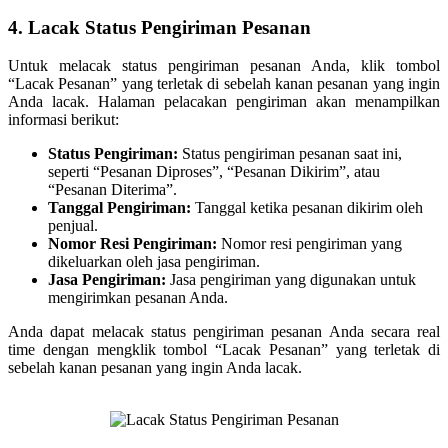
4. Lacak Status Pengiriman Pesanan
Untuk melacak status pengiriman pesanan Anda, klik tombol
“Lacak Pesanan” yang terletak di sebelah kanan pesanan yang ingin
Anda lacak. Halaman pelacakan pengiriman akan menampilkan
informasi berikut:
Status Pengiriman:
Status pengiriman pesanan saat ini,
seperti “Pesanan Diproses”, “Pesanan Dikirim”, atau
“Pesanan Diterima”.
Tanggal Pengiriman:
Tanggal ketika pesanan dikirim oleh
penjual.
Nomor Resi Pengiriman:
Nomor resi pengiriman yang
dikeluarkan oleh jasa pengiriman.
Jasa Pengiriman:
Jasa pengiriman yang digunakan untuk
mengirimkan pesanan Anda.
Anda dapat melacak status pengiriman pesanan Anda secara real
time dengan mengklik tombol “Lacak Pesanan” yang terletak di
sebelah kanan pesanan yang ingin Anda lacak.