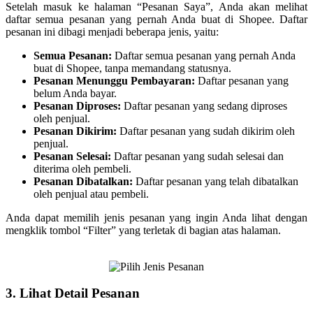
Setelah masuk ke halaman “Pesanan Saya”, Anda akan melihat
daftar semua pesanan yang pernah Anda buat di Shopee. Daftar
pesanan ini dibagi menjadi beberapa jenis, yaitu:
Semua Pesanan:
Daftar semua pesanan yang pernah Anda
buat di Shopee, tanpa memandang statusnya.
Pesanan Menunggu Pembayaran:
Daftar pesanan yang
belum Anda bayar.
Pesanan Diproses:
Daftar pesanan yang sedang diproses
oleh penjual.
Pesanan Dikirim:
Daftar pesanan yang sudah dikirim oleh
penjual.
Pesanan Selesai:
Daftar pesanan yang sudah selesai dan
diterima oleh pembeli.
Pesanan Dibatalkan:
Daftar pesanan yang telah dibatalkan
oleh penjual atau pembeli.
Anda dapat memilih jenis pesanan yang ingin Anda lihat dengan
mengklik tombol “Filter” yang terletak di bagian atas halaman.
3. Lihat Detail Pesanan