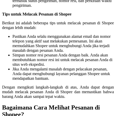
termasuk status pengiriman, nomor resi, dan perkiraan waktu
pengiriman.
Tips untuk Melacak Pesanan di Shopee
Berikut ini adalah beberapa tips untuk melacak pesanan di Shopee
dengan lebih mudah:
Pastikan Anda selalu menggunakan alamat email dan nomor
telepon yang aktif saat melakukan pemesanan. Ini akan
memudahkan Shopee untuk menghubungi Anda jika terjadi
masalah dengan pesanan Anda.
Simpan nomor resi pesanan Anda dengan baik. Anda akan
membutuhkan nomor resi ini untuk melacak pesanan Anda di
situs web ekspedisi.
Jika Anda mengalami masalah dengan pelacakan pesanan,
Anda dapat menghubungi layanan pelanggan Shopee untuk
mendapatkan bantuan.
Dengan mengikuti langkah-langkah di atas, Anda dapat dengan
mudah melacak pesanan Anda di Shopee dan memastikan bahwa
barang Anda akan sampai tepat waktu.
Bagaimana Cara Melihat Pesanan di
Shopee?