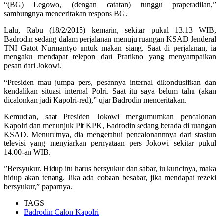
“(BG) Legowo, (dengan catatan) tunggu praperadilan,”
sambungnya menceritakan respons BG.
Lalu, Rabu (18/2/2015) kemarin, sekitar pukul 13.13 WIB‎,
Badrodin sedang dalam perjalanan menuju ruangan KSAD Jenderal
TNI Gatot Nurmantyo untuk makan siang. Saat di perjalanan, ia
mengaku mendapat telepon dari Pratikno yang menyampaikan
pesan dari Jokowi.
“Presiden mau jumpa pers, pesannya internal ‎dikondusifkan dan
kendalikan situasi internal Polri. Saat itu saya belum tahu (akan
dicalonkan jadi Kapolri-red),” ujar Badrodin menceritakan.
Kemudian, saat Presiden Jokowi mengumumkan pencalonan
Kapolri dan menunjuk Plt KPK, Badrodin sedang berada di ruangan
KSAD. Menurutnya, dia mengetahui pencalonannnya dari stasiun
televisi yang menyiarkan pernyataan pers Jokowi sekitar pukul
14.00-an WIB.
‎”Bersyukur. Hidup itu harus bersyukur dan sabar, iu kuncinya, maka
hidup akan tenang. Jika ada cobaan besabar, jika mendapat rezeki
bersyukur,” paparnya.
TAGS
Badrodin Calon Kapolri