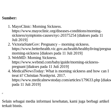
Sumber:
MayoClinic: Morning Sickness.
https://www.mayoclinic.org/diseases-conditions/morning-
sickness/symptoms-causes/syc-20375254 [diakses pada 11
Juli 2019]
VictoriaStateGov: Pregnancy – morning sickness.
https://www.betterhealth.vic.gov.au/health/healthyliving/pregn
morning-sickness [diakses pada 11 Juli 2019]
WebMD: Morning Sickness.
https://www.webmd.com/baby/guide/morning-sickness-
pregnant [diakses pada 11 Juli 2019]
MedicalNewsToday: What is morning sickness and how can I
treat it? Christian Nordqvist. 2017.
https://www.medicalnewstoday.com/articles/179633.php [diaks
pada 11 Juli 2019]
Selain sebagai media informasi kesehatan, kami juga berbagi artikel
terkait bisnis.