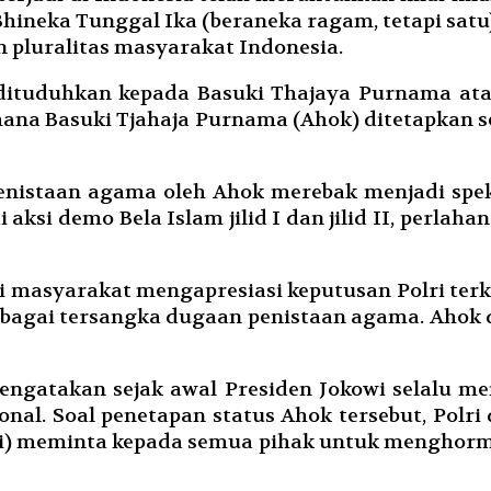
Bhineka Tunggal Ika (beraneka ragam, tetapi sa
 pluralitas masyarakat Indonesia.
ituduhkan kepada Basuki Thajaya Purnama ata
ana Basuki Tjahaja Purnama (Ahok) ditetapkan 
enistaan agama oleh Ahok merebak menjadi spe
 aksi demo Bela Islam jilid I dan jilid II, perl
ai masyarakat mengapresiasi keputusan Polri terk
bagai tersangka dugaan penistaan agama. Ahok 
mengatakan sejak awal Presiden Jokowi selalu 
nal. Soal penetapan status Ahok tersebut, Polri d
owi) meminta kepada semua pihak untuk menghor