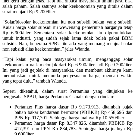
mengerti dengan jelas. Tapi bila dibaca masyarakat umum pasti bisa
salah paham. Salah satunya solar keekonomian yang ditulis dalam
surat menjadi Rp 9.200/liter.
“Solar/biosolar keekonomian itu non subsidi bukan yang subsidi.
Kalau harga solar subsidi itu wewenang pemerintah harganya tetap
Rp 6.900/liter. Sementara solar keekonomian itu diperuntukkan
untuk industri, yang sudah sejak lama tidak boleh pakai BBM
subsidi. Nah, beberapa SPBU itu ada yang memang menjual solar
non subsidi alias keekonomian,” jelas Wianda.
“Tapi kalau yang baca masyarakat umum, menganggap solar
keekonomian naik melonjak dari Rp 6.900/liter jadi Rp 9.200/liter.
Ini yang jadi gejolak di masyarakat. dan membuat akhirnya kami
memutuskan untuk menunda penyesuaian harga, mencari waktu
yang tepat dulu,” tambah Wianda.
Seperti diketahui, dalam surat Pertamina yang ditujukan ke
pengusaha SPBU, harga Pertamax Cs naik dengan rincian:
Pertamax Plus harga dasar Rp 9.173,913, ditambah pajak
bahan bakar kendaraan bermotor (PBBKB) Rp 458,696 dan
PPN Rp 917,391. Sehingga harga jualnya Rp 10.550/liter
Pertamax harga dasar Rp 8.347,826, ditambah PBBKB Rp
417,391 dan PPN Rp 834,783. Sehingga harga jualnya Rp
9.600/liter