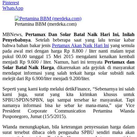
Pinterest
WhatsApp
Pertamina BBM (merdeka.com)
MBNews,
Pertamax Dan Solar Batal Naik Hari Ini, Inilah
Penyebabnya
. Setelah beberapa saat yang lalu tersiar kabar
bahwa bahan bakar jenis
Pertamax Akan Naik Hari Ini
yang semula
pada awal mei dengan harga Rp 8.800 / liter nanti malam tepat
pukul 00.00 tanggal 15 Mei 2015 mengalami kenaikan kembali
menjadi Rp 9.600 / liter. Namun, hari ini ternyata
Pertamax dan
Solar Batal Naik Harga
, dikarenakan ada gejolak di masyarakat
mendapat informasi yang salah terkait harga solar subsidi naik
melejit dari Rp 6.900/liter menjadi 9.200/liter.
Seperti yang kami kutip melalui detikFinance, “Sebenarnya ini salah
kami juga, surat yang kita kirimkan khusus untuk
SPBU/SPDN/SPBN, tapi sampai tersebar ke masyarakat. Tapi
namanya informasi bisa ke sebar ke mana-mana,” ujar Vice
President Corporate Communication Pertamina Wianda
Pusponegoro, Jumat (15/5/2015).
Wianda menungkapkan, bila keterangan penyesuaian harga dalam
surat tersebut dibaca oleh pengusaha SPBU sendiri maka akan