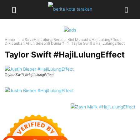
Home
#SaveHajiLulung Berlalu, Kini Muncul #HajiLulungEffect
Dikicaukan Akun Selebriti Dunia ?
Taylor Swift #HajiLulungEffect
Taylor Swift #HajiLulungEffect
Taylor Swift #HajiLulungEffect