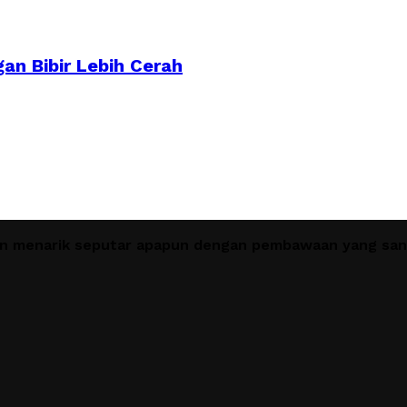
an Bibir Lebih Cerah
en menarik seputar apapun dengan pembawaan yang sant