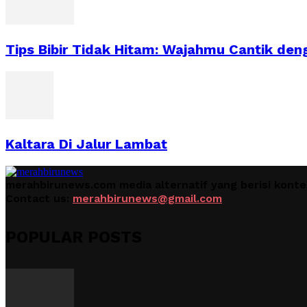
Tips Bibir Tidak Hitam: Wajahmu Cantik deng
Kaltara Di Jalur Lambat
merahbirunews.com media alternatif yang berisi kont
Contact us:
merahbirunews@gmail.com
POPULAR POSTS