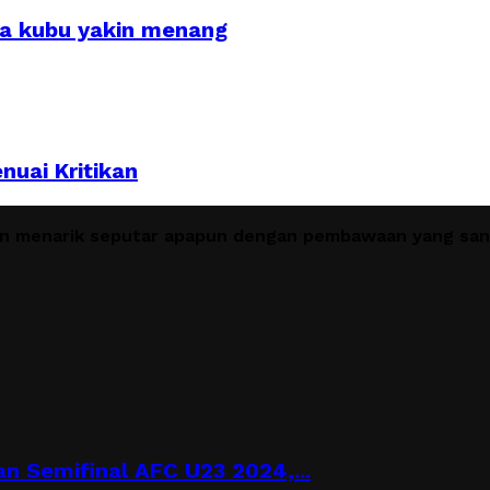
ua kubu yakin menang
uai Kritikan
en menarik seputar apapun dengan pembawaan yang sant
n Semifinal AFC U23 2024,...