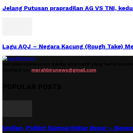
Jelang Putusan prapradilan AG VS TNI, ked
Lagu AQJ – Negara Kacung (Rough Take) Men
merahbirunews.com media alternatif yang berisi kont
Contact us:
merahbirunews@gmail.com
POPULAR POSTS
Undian, Polling Sampai Nobar Besar – Besara