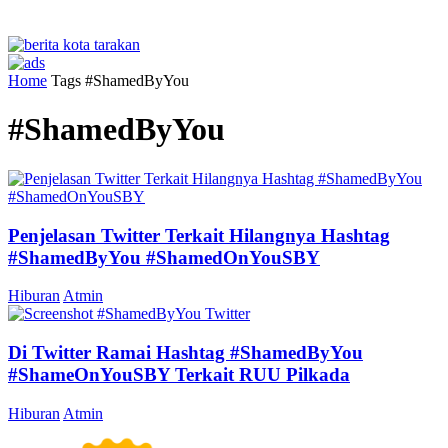
Home
Tags
#ShamedByYou
#ShamedByYou
Penjelasan Twitter Terkait Hilangnya Hashtag
#ShamedByYou #ShamedOnYouSBY
Hiburan
Atmin
Di Twitter Ramai Hashtag #ShamedByYou
#ShameOnYouSBY Terkait RUU Pilkada
Hiburan
Atmin