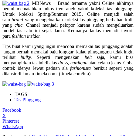
MBNews – Brand ternama yakni Celine akhirnya
berani mematahkan mitos tren aneh yakni koleksi tas pinggang.
Untuk koleksi Spring/Summer 2015, Celine menjadi salah
satu
brand
yang mengeluarkan koleksi tas pinggang berbahan kulit
yang
chic.
Chanel menjadi pelopor karena sudah mengeluarkan
model tas satu ini sejak lama. Keduanya lantas menjadi favorit
para
fashion insider.
Tips buat kamu yang ingin mencoba memakai tas pinggang adalah
jangan pernah memakai baju longgar kalau pinggangmu tidak ingin
terlihat
bulky.
Seperti mengenakan
belt
saja, kamu bisa
menyampirkan tas ini di atas
dress, cardigan
atau celana jeans. Coba
contek idenya lewat paduan ala
fashionista
berikut seperti yang
dilansir di laman fimela.com. (fimela.com/hfa)
TAGS
Tas Pinggang
Facebook
X
Pinterest
WhatsApp