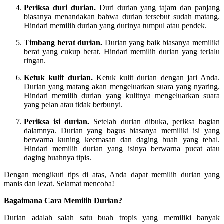
Periksa duri durian.
Duri durian yang tajam dan panjang
biasanya menandakan bahwa durian tersebut sudah matang.
Hindari memilih durian yang durinya tumpul atau pendek.
Timbang berat durian.
Durian yang baik biasanya memiliki
berat yang cukup berat. Hindari memilih durian yang terlalu
ringan.
Ketuk kulit durian.
Ketuk kulit durian dengan jari Anda.
Durian yang matang akan mengeluarkan suara yang nyaring.
Hindari memilih durian yang kulitnya mengeluarkan suara
yang pelan atau tidak berbunyi.
Periksa isi durian.
Setelah durian dibuka, periksa bagian
dalamnya. Durian yang bagus biasanya memiliki isi yang
berwarna kuning keemasan dan daging buah yang tebal.
Hindari memilih durian yang isinya berwarna pucat atau
daging buahnya tipis.
Dengan mengikuti tips di atas, Anda dapat memilih durian yang
manis dan lezat. Selamat mencoba!
Bagaimana Cara Memilih Durian?
Durian adalah salah satu buah tropis yang memiliki banyak