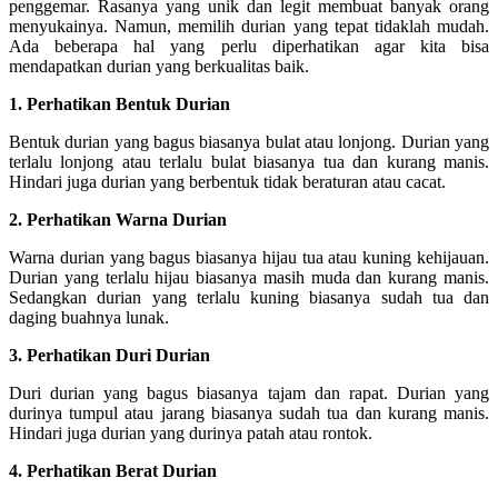
penggemar. Rasanya yang unik dan legit membuat banyak orang
menyukainya. Namun, memilih durian yang tepat tidaklah mudah.
Ada beberapa hal yang perlu diperhatikan agar kita bisa
mendapatkan durian yang berkualitas baik.
1. Perhatikan Bentuk Durian
Bentuk durian yang bagus biasanya bulat atau lonjong. Durian yang
terlalu lonjong atau terlalu bulat biasanya tua dan kurang manis.
Hindari juga durian yang berbentuk tidak beraturan atau cacat.
2. Perhatikan Warna Durian
Warna durian yang bagus biasanya hijau tua atau kuning kehijauan.
Durian yang terlalu hijau biasanya masih muda dan kurang manis.
Sedangkan durian yang terlalu kuning biasanya sudah tua dan
daging buahnya lunak.
3. Perhatikan Duri Durian
Duri durian yang bagus biasanya tajam dan rapat. Durian yang
durinya tumpul atau jarang biasanya sudah tua dan kurang manis.
Hindari juga durian yang durinya patah atau rontok.
4. Perhatikan Berat Durian