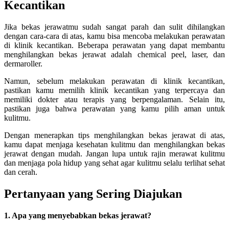
Kecantikan
Jika bekas jerawatmu sudah sangat parah dan sulit dihilangkan
dengan cara-cara di atas, kamu bisa mencoba melakukan perawatan
di klinik kecantikan. Beberapa perawatan yang dapat membantu
menghilangkan bekas jerawat adalah chemical peel, laser, dan
dermaroller.
Namun, sebelum melakukan perawatan di klinik kecantikan,
pastikan kamu memilih klinik kecantikan yang terpercaya dan
memiliki dokter atau terapis yang berpengalaman. Selain itu,
pastikan juga bahwa perawatan yang kamu pilih aman untuk
kulitmu.
Dengan menerapkan tips menghilangkan bekas jerawat di atas,
kamu dapat menjaga kesehatan kulitmu dan menghilangkan bekas
jerawat dengan mudah. Jangan lupa untuk rajin merawat kulitmu
dan menjaga pola hidup yang sehat agar kulitmu selalu terlihat sehat
dan cerah.
Pertanyaan yang Sering Diajukan
1. Apa yang menyebabkan bekas jerawat?