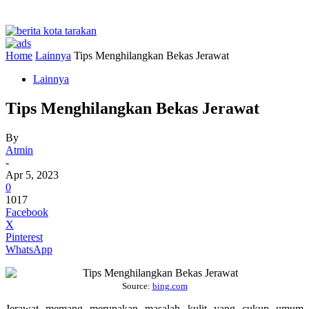
Home
Lainnya
Tips Menghilangkan Bekas Jerawat
Lainnya
Tips Menghilangkan Bekas Jerawat
By
Atmin
-
Apr 5, 2023
0
1017
Facebook
X
Pinterest
WhatsApp
Source:
bing.com
Jerawat memang merupakan masalah kulit yang cukup umum