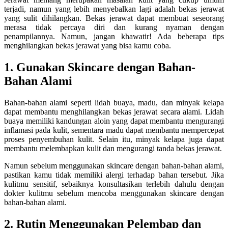
terjadi, namun yang lebih menyebalkan lagi adalah bekas jerawat
yang sulit dihilangkan. Bekas jerawat dapat membuat seseorang
merasa tidak percaya diri dan kurang nyaman dengan
penampilannya. Namun, jangan khawatir! Ada beberapa tips
menghilangkan bekas jerawat yang bisa kamu coba.
1. Gunakan Skincare dengan Bahan-
Bahan Alami
Bahan-bahan alami seperti lidah buaya, madu, dan minyak kelapa
dapat membantu menghilangkan bekas jerawat secara alami. Lidah
buaya memiliki kandungan aloin yang dapat membantu mengurangi
inflamasi pada kulit, sementara madu dapat membantu mempercepat
proses penyembuhan kulit. Selain itu, minyak kelapa juga dapat
membantu melembapkan kulit dan mengurangi tanda bekas jerawat.
Namun sebelum menggunakan skincare dengan bahan-bahan alami,
pastikan kamu tidak memiliki alergi terhadap bahan tersebut. Jika
kulitmu sensitif, sebaiknya konsultasikan terlebih dahulu dengan
dokter kulitmu sebelum mencoba menggunakan skincare dengan
bahan-bahan alami.
2. Rutin Menggunakan Pelembap dan