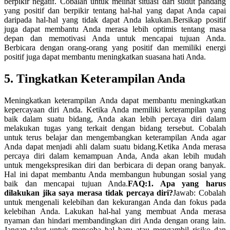
berpikir negatif. Cobalah untuk melihat situasi dari sudut pandang
yang positif dan berpikir tentang hal-hal yang dapat Anda capai
daripada hal-hal yang tidak dapat Anda lakukan.Bersikap positif
juga dapat membantu Anda merasa lebih optimis tentang masa
depan dan memotivasi Anda untuk mencapai tujuan Anda.
Berbicara dengan orang-orang yang positif dan memiliki energi
positif juga dapat membantu meningkatkan suasana hati Anda.
5. Tingkatkan Keterampilan Anda
Meningkatkan keterampilan Anda dapat membantu meningkatkan
kepercayaan diri Anda. Ketika Anda memiliki keterampilan yang
baik dalam suatu bidang, Anda akan lebih percaya diri dalam
melakukan tugas yang terkait dengan bidang tersebut. Cobalah
untuk terus belajar dan mengembangkan keterampilan Anda agar
Anda dapat menjadi ahli dalam suatu bidang.Ketika Anda merasa
percaya diri dalam kemampuan Anda, Anda akan lebih mudah
untuk mengekspresikan diri dan berbicara di depan orang banyak.
Hal ini dapat membantu Anda membangun hubungan sosial yang
baik dan mencapai tujuan Anda.
FAQ:
1. Apa yang harus
dilakukan jika saya merasa tidak percaya diri?
Jawab: Cobalah
untuk mengenali kelebihan dan kekurangan Anda dan fokus pada
kelebihan Anda. Lakukan hal-hal yang membuat Anda merasa
nyaman dan hindari membandingkan diri Anda dengan orang lain.
Jangan takut untuk mencoba hal baru atau mengambil risiko dan