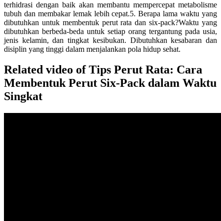
terhidrasi dengan baik akan membantu mempercepat metabolisme
tubuh dan membakar lemak lebih cepat.5. Berapa lama waktu yang
dibutuhkan untuk membentuk perut rata dan six-pack?Waktu yang
dibutuhkan berbeda-beda untuk setiap orang tergantung pada usia,
jenis kelamin, dan tingkat kesibukan. Dibutuhkan kesabaran dan
disiplin yang tinggi dalam menjalankan pola hidup sehat.
Related video of Tips Perut Rata: Cara
Membentuk Perut Six-Pack dalam Waktu
Singkat