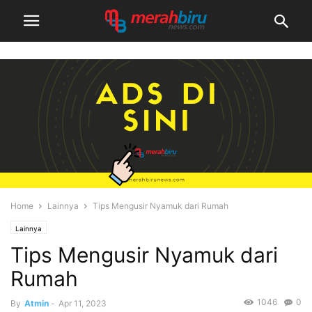
Home
Lainnya
Tips Mengusir Nyamuk dari Rumah
Lainnya
Tips Mengusir Nyamuk dari
Rumah
1046
0
By
Atmin
-
Apr 11, 2023