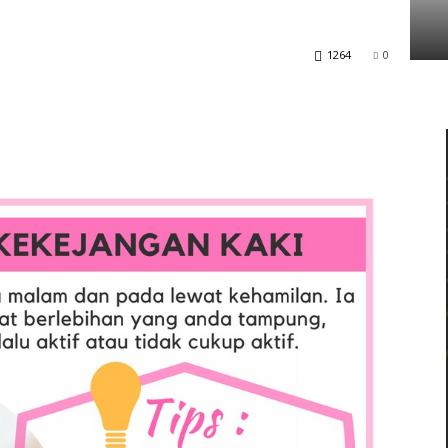
Tarakan
1264
0