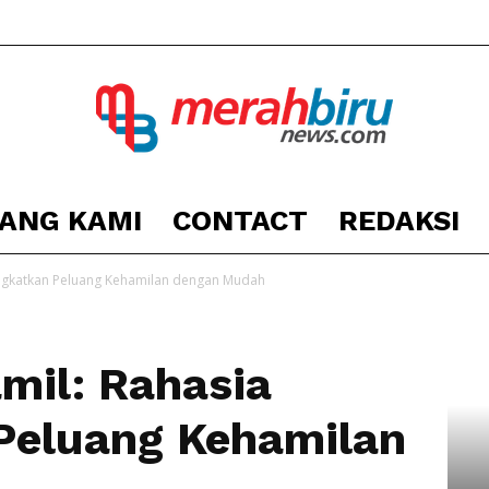
ANG KAMI
CONTACT
REDAKSI
Berita
ingkatkan Peluang Kehamilan dengan Mudah
mil: Rahasia
Kota
Peluang Kehamilan