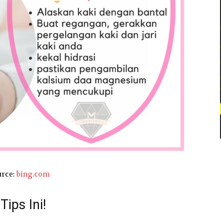
rce:
bing.com
ips Ini!