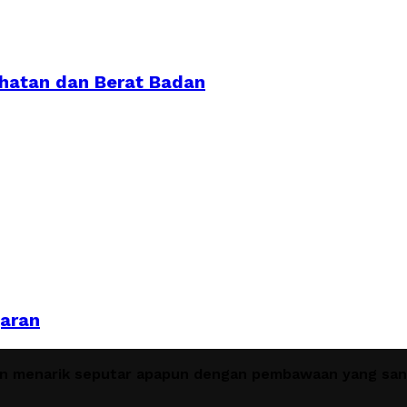
ehatan dan Berat Badan
garan
en menarik seputar apapun dengan pembawaan yang sant