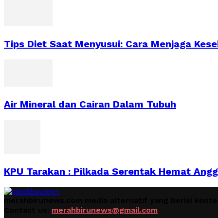
Tips Diet Saat Menyusui: Cara Menjaga Kes
Air Mineral dan Cairan Dalam Tubuh
KPU Tarakan : Pilkada Serentak Hemat Ang
merahbirunews.com media alternatif yang berisi kont
Contact us:
merahbirunews@gmail.com