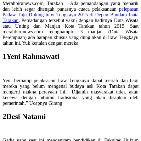
Merahbirunews.com, Tarakan – Ada pemandangan yang menarik
dan lebih segar ditengah panasnya cuaca pelaksanaan
pelepasan
Padaw Tuju Dulung Iraw Tengkayu 2015 di Depan Bandara Juata
Tarakan
. Pemadangan tersebut yakni dengan hadirnya Duta Wisata
atau Unting dan Manjan Kota Tarakan tahun 2015. Saat
merahbirunews.com menghampiri 3 manjan (Duta Wisata
Perempuan) ada harapan khusus yang diinginkan di Iraw Tengkayu
tahun ini. Yuk kenalan dengan mereka.
1
Yeni Rahmawati
Yeni berharap pelaksaaan Iraw Tengkayu dapat meriah dan bagi
mereka yang belum mengenal budaya asli Kota Tarakan dapat
mengerti makna perayaan ini. “Dijamin masyarakat tidak akan
kecewa dengan hiburan tradisional yang akan disajikan oleh
pemerintah,” Ucapnya Girang
2
Desi Natami
Gadis yang saat ini mengenyam pendidikan di Fakultas Hukum